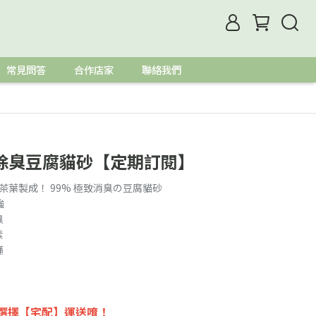
常見問答
合作店家
聯絡我們
除臭豆腐貓砂【定期訂閱】
、茶葉製成！ 99% 極致消臭の豆腐貓砂
強
臭
素
桶
選擇【宅配】運送唷！