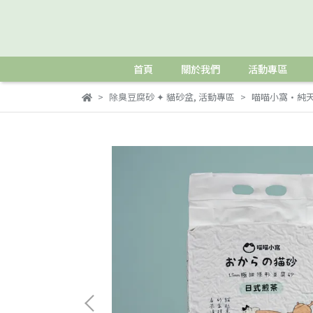
首頁
關於我們
活動專區
除臭豆腐砂 ✦ 貓砂盆
,
活動專區
喵喵小窩•純