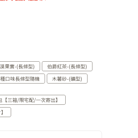
漠果實-(長條型)
伯爵紅茶-(長條型)
三種口味長條型隨機
木薯砂-(礦型)
8包【三箱/限宅配/一次寄出】
倉】