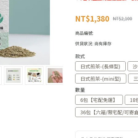
NT$1,380
NT$2,100
商品編號:
供貨狀況:
尚有庫存
款式
日式煎茶-(長條型)
沙
日式煎茶-(mini型)
數量
6包【宅配免運】
1
36包【六箱/限宅配/可寄