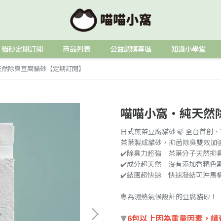
貓砂定期訂閱
商品列表
公益認購專區
知識小學堂
天然除臭豆腐貓砂【定期訂閱】
喵喵小窩•純天然
日式煎茶豆腐貓砂 🍃 全台首創
茶葉製成貓砂，抑菌除臭雙效加
✔️除臭力超強｜茶葉分子天然抑
✔️成分超天然｜沒有添加香精色
✔️結團超快速｜快速凝結可沖馬
專為濕熱氣候設計的豆腐貓砂！
6包以上因為重量因素，請
🔻